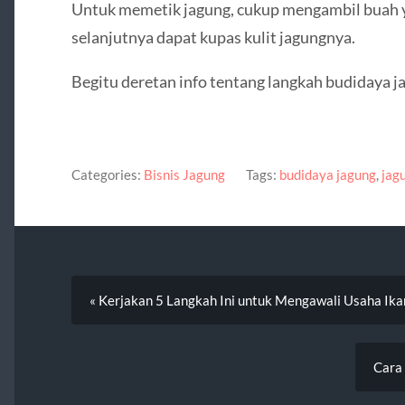
Untuk memetik jagung, cukup mengambil buah y
selanjutnya dapat kupas kulit jagungnya.
Begitu deretan info tentang langkah budidaya j
Categories:
Bisnis Jagung
Tags:
budidaya jagung
,
jag
« Kerjakan 5 Langkah Ini untuk Mengawali Usaha Ik
Cara