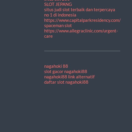
SLOT JEPANG
situs judi slot terbaik dan terpercaya
no 1 di indonesia
https://www.capitalparkresidency.com/
spaceman slot
https://www.allegraclinic.com/urgent-
care
nagahoki 88
slot gacor nagahoki88
nagahoki88 link alternatif
daftar slot nagahoki88