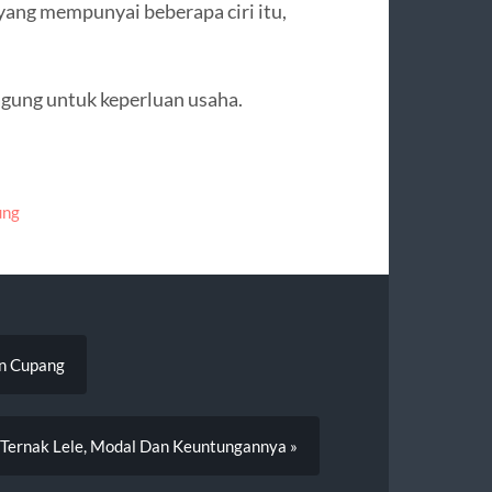
ang mempunyai beberapa ciri itu,
agung untuk keperluan usaha.
ung
an Cupang
 Ternak Lele, Modal Dan Keuntungannya »