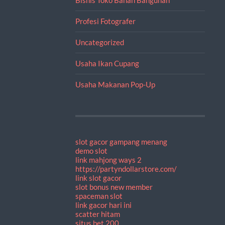
Profesi Fotografer
Uncategorized
Usaha Ikan Cupang
Usaha Makanan Pop-Up
slot gacor gampang menang
demo slot
link mahjong ways 2
https://partyndollarstore.com/
link slot gacor
slot bonus new member
spaceman slot
link gacor hari ini
scatter hitam
situs bet 200